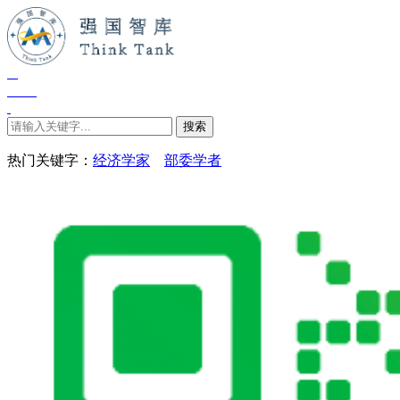
搜索
热门关键字：
经济学家
部委学者